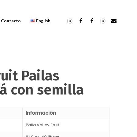
Contacto
English
ruit Pailas
á con semilla
Información
Paila Valley Fruit
640 oz, 40 libras