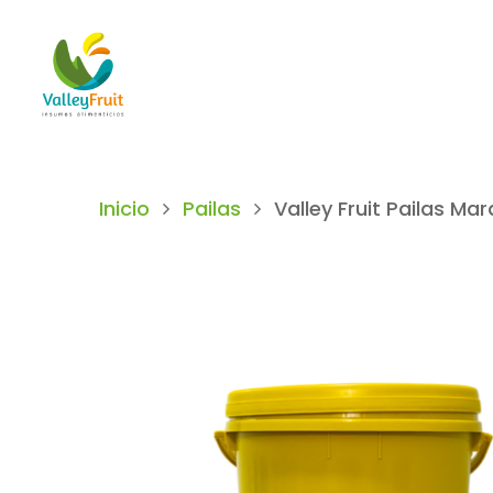
Inicio
Pailas
Valley Fruit Pailas Ma
Hit enter to search or ESC to close